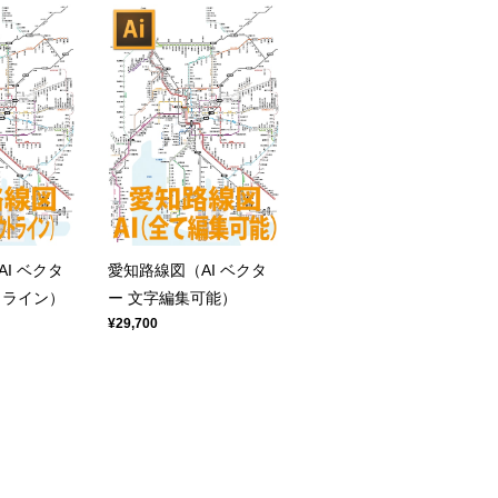
I ベクタ
愛知路線図（AI ベクタ
トライン）
ー 文字編集可能）
¥29,700