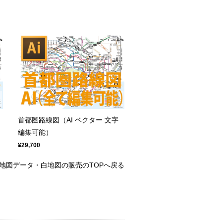
首都圏路線図（AI ベクター 文字
編集可能）
¥29,700
RE|地図データ・白地図の販売のTOPへ戻る